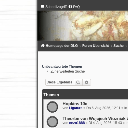
Schnellzugriff
FAQ
Homepage der DLG
Foren-Übersicht
Suche
Unbeantwortete Themen
Zur erweiterten Suche
Suche
Erweiterte Suche
Themen
Hopkins 10c
von
Ligatura
»
Do 6. Aug 2026, 12:11
» in
Theorbe von Wojcjech Wozniak 
von
enzo1888
»
Di 4. Aug 2026, 15:43
» i