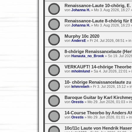
Renaissance-Laute 10-chörig, E
von
Johanna H.
»
Mo 3. Aug 2026, 16:27
»
Renaissance-Laute 8-chörig für E
von
Johanna H.
»
Mo 3. Aug 2026, 16:23
»
Murphy 10c 2020
von
AndersE
»
Fr 24. Jul 2026, 08:51
» i
8-chörige Renaissancelaute (Her
von
Hanauta_no_Brook
»
So 19. Jul 202
VERKAUFT! 14-chörige Theorbe 7
von
mholmlund
»
Sa 4. Jul 2026, 22:01
» 
10- chörige Renaissancelaute zu
von
lehmrebeh
»
Fr 3. Jul 2026, 15:12
» i
Baroque Guitar by Karl Kirchmey
von
Orestis
»
Mo 29. Jun 2026, 01:03
» i
14-Course Theorbo by Anders Ah
von
Orestis
»
Mo 29. Jun 2026, 01:01
» i
10c/11c Laute von Hendrik Hasen