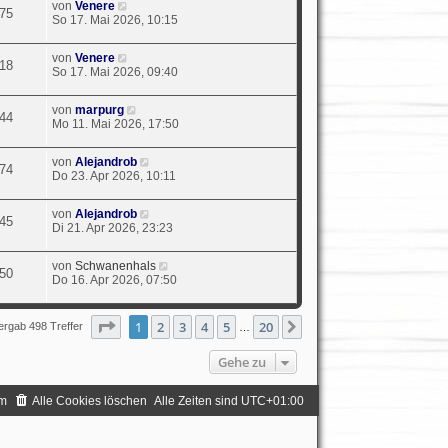
von
Venere
75
So 17. Mai 2026, 10:15
von
Venere
18
So 17. Mai 2026, 09:40
von
marpurg
44
Mo 11. Mai 2026, 17:50
von
Alejandrob
74
Do 23. Apr 2026, 10:11
von
Alejandrob
45
Di 21. Apr 2026, 23:23
von
Schwanenhals
50
Do 16. Apr 2026, 07:50
Seite
1
von
20
1
2
3
4
5
20
Nächste
ergab 498 Treffer
…
Gehe zu
m
Alle Cookies löschen
Alle Zeiten sind
UTC+01:00