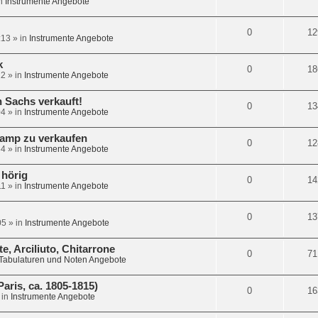
n
Instrumente Angebote
0
12
:13
» in
Instrumente Angebote
k
0
18
12
» in
Instrumente Angebote
 Sachs verkauft!
0
13
04
» in
Instrumente Angebote
camp zu verkaufen
0
12
54
» in
Instrumente Angebote
 hörig
0
14
11
» in
Instrumente Angebote
0
13
05
» in
Instrumente Angebote
e, Arciliuto, Chitarrone
0
71
Tabulaturen und Noten Angebote
is, ca. 1805-1815)
0
16
 in
Instrumente Angebote