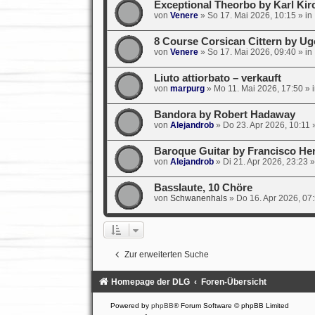
Exceptional Theorbo by Karl Kir
von
Venere
»
So 17. Mai 2026, 10:15
» in
8 Course Corsican Cittern by Ug
von
Venere
»
So 17. Mai 2026, 09:40
» in
Liuto attiorbato – verkauft
von
marpurg
»
Mo 11. Mai 2026, 17:50
» 
Bandora by Robert Hadaway
von
Alejandrob
»
Do 23. Apr 2026, 10:11
»
Baroque Guitar by Francisco He
von
Alejandrob
»
Di 21. Apr 2026, 23:23
»
Basslaute, 10 Chöre
von
Schwanenhals
»
Do 16. Apr 2026, 07
Zur erweiterten Suche
Homepage der DLG
Foren-Übersicht
Powered by
phpBB
® Forum Software © phpBB Limited