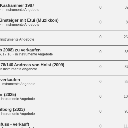
. Käshammer 1987
0
3
 in
Instrumente Angebote
insteiger mit Etui (Muzikkon)
0
8
 in
Instrumente Angebote
0
26
n
Instrumente Angebote
b 2008) zu verkaufen
0
3
6, 17:16
» in
Instrumente Angebote
6/140 Andreas von Holst (2009)
0
8
in
Instrumente Angebote
 verkaufen
0
8
n
Instrumente Angebote
r (2025)
0
10
n
Instrumente Angebote
lborg (2023)
0
9
n
Instrumente Angebote
fuss - verkauft
0
11