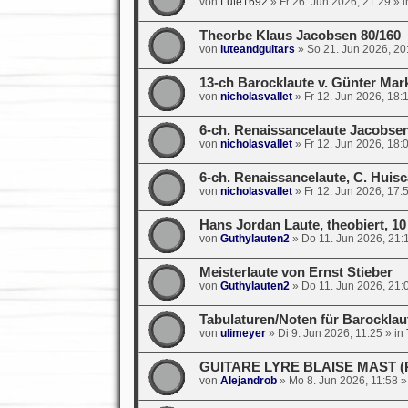
von
Lute1692
»
Fr 26. Jun 2026, 21:29
» i
Theorbe Klaus Jacobsen 80/160
von
luteandguitars
»
So 21. Jun 2026, 20
13-ch Barocklaute v. Günter Mar
von
nicholasvallet
»
Fr 12. Jun 2026, 18:
6-ch. Renaissancelaute Jacobsen
von
nicholasvallet
»
Fr 12. Jun 2026, 18:
6-ch. Renaissancelaute, C. Huis
von
nicholasvallet
»
Fr 12. Jun 2026, 17:
Hans Jordan Laute, theobiert, 10
von
Guthylauten2
»
Do 11. Jun 2026, 21:
Meisterlaute von Ernst Stieber
von
Guthylauten2
»
Do 11. Jun 2026, 21:
Tabulaturen/Noten für Barocklaut
von
ulimeyer
»
Di 9. Jun 2026, 11:25
» in
GUITARE LYRE BLAISE MAST (Par
von
Alejandrob
»
Mo 8. Jun 2026, 11:58
»