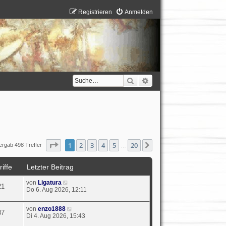
Registrieren
Anmelden
Suche
Erweiterte Suche
Seite
1
von
20
1
2
3
4
5
20
Nächste
ergab 498 Treffer
…
iffe
Letzter Beitrag
von
Ligatura
21
Do 6. Aug 2026, 12:11
von
enzo1888
37
Di 4. Aug 2026, 15:43