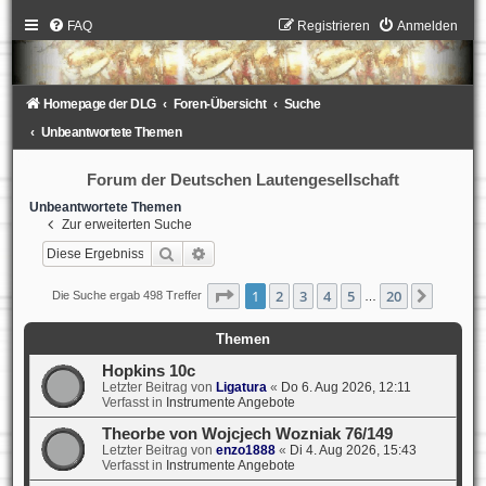
FAQ
Registrieren
Anmelden
Homepage der DLG
Foren-Übersicht
Suche
Unbeantwortete Themen
Forum der Deutschen Lautengesellschaft
Unbeantwortete Themen
Zur erweiterten Suche
Suche
Erweiterte Suche
Seite
1
von
20
1
2
3
4
5
20
Nächst
Die Suche ergab 498 Treffer
…
Themen
Hopkins 10c
Letzter Beitrag von
Ligatura
«
Do 6. Aug 2026, 12:11
Verfasst in
Instrumente Angebote
Theorbe von Wojcjech Wozniak 76/149
Letzter Beitrag von
enzo1888
«
Di 4. Aug 2026, 15:43
Verfasst in
Instrumente Angebote