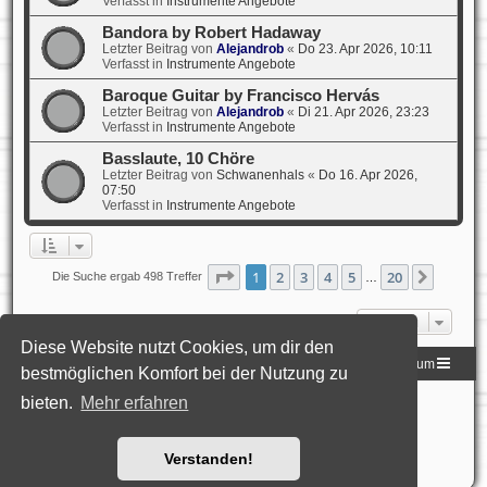
Verfasst in
Instrumente Angebote
Bandora by Robert Hadaway
Letzter Beitrag von
Alejandrob
«
Do 23. Apr 2026, 10:11
Verfasst in
Instrumente Angebote
Baroque Guitar by Francisco Hervás
Letzter Beitrag von
Alejandrob
«
Di 21. Apr 2026, 23:23
Verfasst in
Instrumente Angebote
Basslaute, 10 Chöre
Letzter Beitrag von
Schwanenhals
«
Do 16. Apr 2026,
07:50
Verfasst in
Instrumente Angebote
Seite
1
von
20
1
2
3
4
5
20
Nächst
Die Suche ergab 498 Treffer
…
Gehe zu
Diese Website nutzt Cookies, um dir den
Homepage der DLG
Foren-Übersicht
Impressum
bestmöglichen Komfort bei der Nutzung zu
bieten.
Mehr erfahren
Powered by
phpBB
® Forum Software © phpBB Limited
Deutsche Übersetzung durch
phpBB.de
Style: Black-Silver-Split by Joyce&Luna
phpBB-Style-Design
Datenschutz
|
Nutzungsbedingungen
Verstanden!