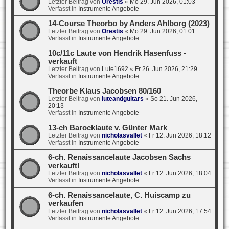
Letzter Beitrag von
Orestis
«
Mo 29. Jun 2026, 01:03
Verfasst in
Instrumente Angebote
14-Course Theorbo by Anders Ahlborg (2023)
Letzter Beitrag von
Orestis
«
Mo 29. Jun 2026, 01:01
Verfasst in
Instrumente Angebote
10c/11c Laute von Hendrik Hasenfuss -
verkauft
Letzter Beitrag von
Lute1692
«
Fr 26. Jun 2026, 21:29
Verfasst in
Instrumente Angebote
Theorbe Klaus Jacobsen 80/160
Letzter Beitrag von
luteandguitars
«
So 21. Jun 2026,
20:13
Verfasst in
Instrumente Angebote
13-ch Barocklaute v. Günter Mark
Letzter Beitrag von
nicholasvallet
«
Fr 12. Jun 2026, 18:12
Verfasst in
Instrumente Angebote
6-ch. Renaissancelaute Jacobsen Sachs
verkauft!
Letzter Beitrag von
nicholasvallet
«
Fr 12. Jun 2026, 18:04
Verfasst in
Instrumente Angebote
6-ch. Renaissancelaute, C. Huiscamp zu
verkaufen
Letzter Beitrag von
nicholasvallet
«
Fr 12. Jun 2026, 17:54
Verfasst in
Instrumente Angebote