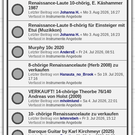
Renaissance-Laute 10-chörig, E. Käshammer
1987
Letzter Beitrag von
Johanna H.
«
Mo 3. Aug 2026, 16:27
Verfasst in
Instrumente Angebote
Renaissance-Laute 8-chörig für Einsteiger mit
Etui (Muzikkon)
Letzter Beitrag von
Johanna H.
«
Mo 3. Aug 2026, 16:23
Verfasst in
Instrumente Angebote
Murphy 10c 2020
Letzter Beitrag von
AndersE
«
Fr 24. Jul 2026, 08:51
Verfasst in
Instrumente Angebote
8-chörige Renaissancelaute (Herb 2008) zu
verkaufen
Letzter Beitrag von
Hanauta_no_Brook
«
So 19. Jul 2026,
17:16
Verfasst in
Instrumente Angebote
VERKAUFT! 14-chörige Theorbe 76/140
Andreas von Holst (2009)
Letzter Beitrag von
mholmlund
«
Sa 4. Jul 2026, 22:01
Verfasst in
Instrumente Angebote
10- chörige Renaissancelaute zu verkaufen
Letzter Beitrag von
lehmrebeh
«
Fr 3. Jul 2026, 15:12
Verfasst in
Instrumente Angebote
Baroque Guitar by Karl Kirchmeyr (2025)