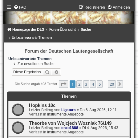
FAQ
Registrieren
Anmelden
Homepage der DLG
Foren-Übersicht
Suche
Unbeantwortete Themen
Forum der Deutschen Lautengesellschaft
Unbeantwortete Themen
Zur erweiterten Suche
Suche
Erweiterte Suche
Seite
1
von
20
1
2
3
4
5
20
Nächst
Die Suche ergab 498 Treffer
…
Themen
Hopkins 10c
Letzter Beitrag von
Ligatura
«
Do 6. Aug 2026, 12:11
Verfasst in
Instrumente Angebote
Theorbe von Wojcjech Wozniak 76/149
Letzter Beitrag von
enzo1888
«
Di 4. Aug 2026, 15:43
Verfasst in
Instrumente Angebote