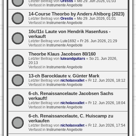
Letzter Beitrag von
Orestis
«
Mo 29. Jun 2026, 01:03
Verfasst in
Instrumente Angebote
14-Course Theorbo by Anders Ahlborg (2023)
Letzter Beitrag von
Orestis
«
Mo 29. Jun 2026, 01:01
Verfasst in
Instrumente Angebote
10c/11c Laute von Hendrik Hasenfuss -
verkauft
Letzter Beitrag von
Lute1692
«
Fr 26. Jun 2026, 21:29
Verfasst in
Instrumente Angebote
Theorbe Klaus Jacobsen 80/160
Letzter Beitrag von
luteandguitars
«
So 21. Jun 2026,
20:13
Verfasst in
Instrumente Angebote
13-ch Barocklaute v. Günter Mark
Letzter Beitrag von
nicholasvallet
«
Fr 12. Jun 2026, 18:12
Verfasst in
Instrumente Angebote
6-ch. Renaissancelaute Jacobsen Sachs
verkauft!
Letzter Beitrag von
nicholasvallet
«
Fr 12. Jun 2026, 18:04
Verfasst in
Instrumente Angebote
6-ch. Renaissancelaute, C. Huiscamp zu
verkaufen
Letzter Beitrag von
nicholasvallet
«
Fr 12. Jun 2026, 17:54
Verfasst in
Instrumente Angebote