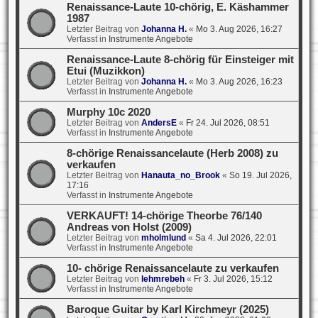
Renaissance-Laute 10-chörig, E. Käshammer
1987
Letzter Beitrag von
Johanna H.
«
Mo 3. Aug 2026, 16:27
Verfasst in
Instrumente Angebote
Renaissance-Laute 8-chörig für Einsteiger mit
Etui (Muzikkon)
Letzter Beitrag von
Johanna H.
«
Mo 3. Aug 2026, 16:23
Verfasst in
Instrumente Angebote
Murphy 10c 2020
Letzter Beitrag von
AndersE
«
Fr 24. Jul 2026, 08:51
Verfasst in
Instrumente Angebote
8-chörige Renaissancelaute (Herb 2008) zu
verkaufen
Letzter Beitrag von
Hanauta_no_Brook
«
So 19. Jul 2026,
17:16
Verfasst in
Instrumente Angebote
VERKAUFT! 14-chörige Theorbe 76/140
Andreas von Holst (2009)
Letzter Beitrag von
mholmlund
«
Sa 4. Jul 2026, 22:01
Verfasst in
Instrumente Angebote
10- chörige Renaissancelaute zu verkaufen
Letzter Beitrag von
lehmrebeh
«
Fr 3. Jul 2026, 15:12
Verfasst in
Instrumente Angebote
Baroque Guitar by Karl Kirchmeyr (2025)