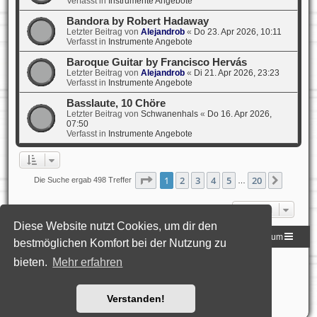
Verfasst in
Instrumente Angebote
Bandora by Robert Hadaway
Letzter Beitrag von
Alejandrob
«
Do 23. Apr 2026, 10:11
Verfasst in
Instrumente Angebote
Baroque Guitar by Francisco Hervás
Letzter Beitrag von
Alejandrob
«
Di 21. Apr 2026, 23:23
Verfasst in
Instrumente Angebote
Basslaute, 10 Chöre
Letzter Beitrag von
Schwanenhals
«
Do 16. Apr 2026,
07:50
Verfasst in
Instrumente Angebote
Seite
1
von
20
1
2
3
4
5
20
Nächst
Die Suche ergab 498 Treffer
…
Gehe zu
Diese Website nutzt Cookies, um dir den
Homepage der DLG
Foren-Übersicht
Impressum
bestmöglichen Komfort bei der Nutzung zu
bieten.
Mehr erfahren
Powered by
phpBB
® Forum Software © phpBB Limited
Deutsche Übersetzung durch
phpBB.de
Style: Black-Silver-Split by Joyce&Luna
phpBB-Style-Design
Datenschutz
|
Nutzungsbedingungen
Verstanden!