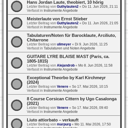
Hans Jordan Laute, theobiert, 10 hörig
Letzter Beitrag von
Guthylauten2
«
Do 11. Jun 2026, 21:11
Verfasst in
Instrumente Angebote
Meisterlaute von Ernst Stieber
Letzter Beitrag von
Guthylauten2
«
Do 11. Jun 2026, 21:05
Verfasst in
Instrumente Angebote
Tabulaturen/Noten für Barocklaute, Arciliuto,
Chitarrone
Letzter Beitrag von
ulimeyer
«
Di 9. Jun 2026, 11:25
Verfasst in
Tabulaturen und Noten Angebote
GUITARE LYRE BLAISE MAST (Paris, ca.
1805-1815)
Letzter Beitrag von
Alejandrob
«
Mo 8. Jun 2026, 11:58
Verfasst in
Instrumente Angebote
Exceptional Theorbo by Karl Kirchmeyr
(2024)
Letzter Beitrag von
Venere
«
So 17. Mai 2026, 10:15
Verfasst in
Instrumente Angebote
8 Course Corsican Cittern by Ugo Casalonga
(2021)
Letzter Beitrag von
Venere
«
So 17. Mai 2026, 09:40
Verfasst in
Instrumente Angebote
Liuto attiorbato – verkauft
Letzter Beitrag von
marpurg
«
Mo 11. Mai 2026, 17:50