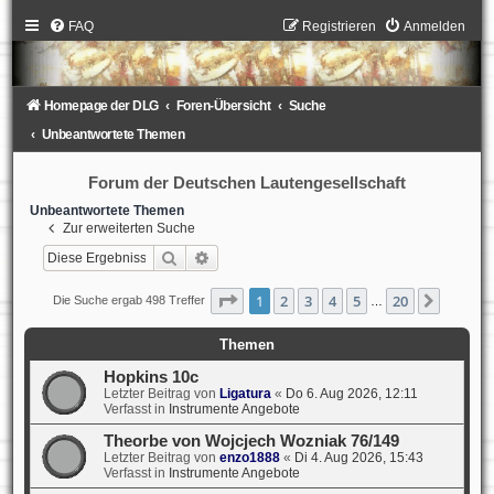
FAQ
Registrieren
Anmelden
Homepage der DLG
Foren-Übersicht
Suche
Unbeantwortete Themen
Forum der Deutschen Lautengesellschaft
Unbeantwortete Themen
Zur erweiterten Suche
Suche
Erweiterte Suche
Seite
1
von
20
1
2
3
4
5
20
Nächst
Die Suche ergab 498 Treffer
…
Themen
Hopkins 10c
Letzter Beitrag von
Ligatura
«
Do 6. Aug 2026, 12:11
Verfasst in
Instrumente Angebote
Theorbe von Wojcjech Wozniak 76/149
Letzter Beitrag von
enzo1888
«
Di 4. Aug 2026, 15:43
Verfasst in
Instrumente Angebote