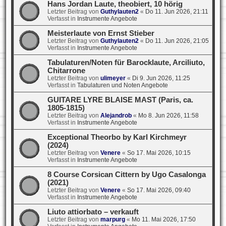
Hans Jordan Laute, theobiert, 10 hörig
Letzter Beitrag von
Guthylauten2
«
Do 11. Jun 2026, 21:11
Verfasst in
Instrumente Angebote
Meisterlaute von Ernst Stieber
Letzter Beitrag von
Guthylauten2
«
Do 11. Jun 2026, 21:05
Verfasst in
Instrumente Angebote
Tabulaturen/Noten für Barocklaute, Arciliuto,
Chitarrone
Letzter Beitrag von
ulimeyer
«
Di 9. Jun 2026, 11:25
Verfasst in
Tabulaturen und Noten Angebote
GUITARE LYRE BLAISE MAST (Paris, ca.
1805-1815)
Letzter Beitrag von
Alejandrob
«
Mo 8. Jun 2026, 11:58
Verfasst in
Instrumente Angebote
Exceptional Theorbo by Karl Kirchmeyr
(2024)
Letzter Beitrag von
Venere
«
So 17. Mai 2026, 10:15
Verfasst in
Instrumente Angebote
8 Course Corsican Cittern by Ugo Casalonga
(2021)
Letzter Beitrag von
Venere
«
So 17. Mai 2026, 09:40
Verfasst in
Instrumente Angebote
Liuto attiorbato – verkauft
Letzter Beitrag von
marpurg
«
Mo 11. Mai 2026, 17:50