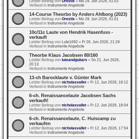
Letzter Beitrag von
Orestis
«
Mo 29. Jun 2026, 01:03
Verfasst in
Instrumente Angebote
14-Course Theorbo by Anders Ahlborg (2023)
Letzter Beitrag von
Orestis
«
Mo 29. Jun 2026, 01:01
Verfasst in
Instrumente Angebote
10c/11c Laute von Hendrik Hasenfuss -
verkauft
Letzter Beitrag von
Lute1692
«
Fr 26. Jun 2026, 21:29
Verfasst in
Instrumente Angebote
Theorbe Klaus Jacobsen 80/160
Letzter Beitrag von
luteandguitars
«
So 21. Jun 2026,
20:13
Verfasst in
Instrumente Angebote
13-ch Barocklaute v. Günter Mark
Letzter Beitrag von
nicholasvallet
«
Fr 12. Jun 2026, 18:12
Verfasst in
Instrumente Angebote
6-ch. Renaissancelaute Jacobsen Sachs
verkauft!
Letzter Beitrag von
nicholasvallet
«
Fr 12. Jun 2026, 18:04
Verfasst in
Instrumente Angebote
6-ch. Renaissancelaute, C. Huiscamp zu
verkaufen
Letzter Beitrag von
nicholasvallet
«
Fr 12. Jun 2026, 17:54
Verfasst in
Instrumente Angebote