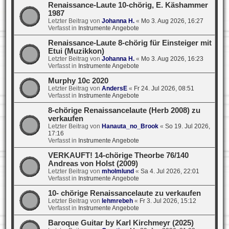
Renaissance-Laute 10-chörig, E. Käshammer
1987
Letzter Beitrag von
Johanna H.
«
Mo 3. Aug 2026, 16:27
Verfasst in
Instrumente Angebote
Renaissance-Laute 8-chörig für Einsteiger mit
Etui (Muzikkon)
Letzter Beitrag von
Johanna H.
«
Mo 3. Aug 2026, 16:23
Verfasst in
Instrumente Angebote
Murphy 10c 2020
Letzter Beitrag von
AndersE
«
Fr 24. Jul 2026, 08:51
Verfasst in
Instrumente Angebote
8-chörige Renaissancelaute (Herb 2008) zu
verkaufen
Letzter Beitrag von
Hanauta_no_Brook
«
So 19. Jul 2026,
17:16
Verfasst in
Instrumente Angebote
VERKAUFT! 14-chörige Theorbe 76/140
Andreas von Holst (2009)
Letzter Beitrag von
mholmlund
«
Sa 4. Jul 2026, 22:01
Verfasst in
Instrumente Angebote
10- chörige Renaissancelaute zu verkaufen
Letzter Beitrag von
lehmrebeh
«
Fr 3. Jul 2026, 15:12
Verfasst in
Instrumente Angebote
Baroque Guitar by Karl Kirchmeyr (2025)