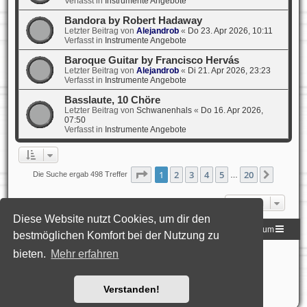
Verfasst in
Instrumente Angebote
Bandora by Robert Hadaway
Letzter Beitrag von
Alejandrob
«
Do 23. Apr 2026, 10:11
Verfasst in
Instrumente Angebote
Baroque Guitar by Francisco Hervás
Letzter Beitrag von
Alejandrob
«
Di 21. Apr 2026, 23:23
Verfasst in
Instrumente Angebote
Basslaute, 10 Chöre
Letzter Beitrag von
Schwanenhals
«
Do 16. Apr 2026,
07:50
Verfasst in
Instrumente Angebote
Seite
1
von
20
1
2
3
4
5
20
Nächst
Die Suche ergab 498 Treffer
…
Gehe zu
Diese Website nutzt Cookies, um dir den
Homepage der DLG
Foren-Übersicht
Impressum
bestmöglichen Komfort bei der Nutzung zu
bieten.
Mehr erfahren
Powered by
phpBB
® Forum Software © phpBB Limited
Deutsche Übersetzung durch
phpBB.de
Style: Black-Silver-Split by Joyce&Luna
phpBB-Style-Design
Datenschutz
|
Nutzungsbedingungen
Verstanden!