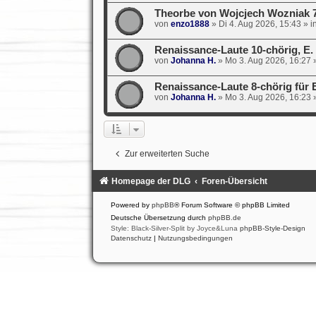
Theorbe von Wojcjech Wozniak 
von
enzo1888
»
Di 4. Aug 2026, 15:43
» i
Renaissance-Laute 10-chörig, E
von
Johanna H.
»
Mo 3. Aug 2026, 16:27
»
Renaissance-Laute 8-chörig für E
von
Johanna H.
»
Mo 3. Aug 2026, 16:23
»
Zur erweiterten Suche
Homepage der DLG
Foren-Übersicht
Powered by
phpBB
® Forum Software © phpBB Limited
Deutsche Übersetzung durch
phpBB.de
Style: Black-Silver-Split by Joyce&Luna
phpBB-Style-Design
Datenschutz
|
Nutzungsbedingungen