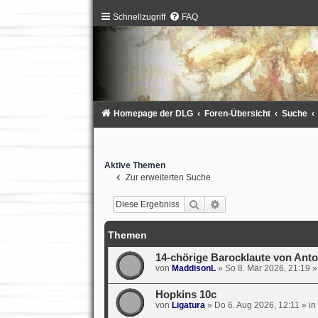
Schnellzugriff
FAQ
Homepage der DLG
Foren-Übersicht
Suche
Aktive Themen
Zur erweiterten Suche
Suche
Erweiterte Suche
Themen
14-chörige Barocklaute von Anto
von
MaddisonL
»
So 8. Mär 2026, 21:19
»
Hopkins 10c
von
Ligatura
»
Do 6. Aug 2026, 12:11
» in