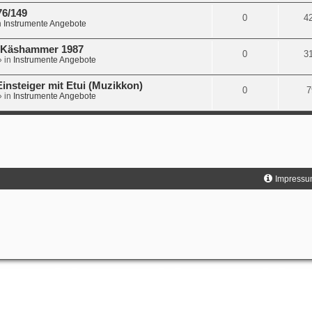
76/149
0
4
n
Instrumente Angebote
. Käshammer 1987
0
3
 in
Instrumente Angebote
insteiger mit Etui (Muzikkon)
0
7
 in
Instrumente Angebote
Impressu