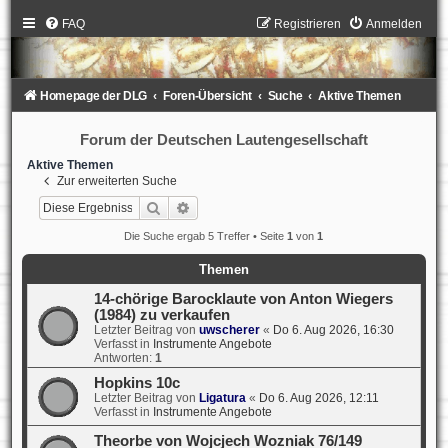
FAQ
Registrieren
Anmelden
Homepage der DLG
Foren-Übersicht
Suche
Aktive Themen
Forum der Deutschen Lautengesellschaft
Aktive Themen
Zur erweiterten Suche
Suche
Erweiterte Suche
Die Suche ergab 5 Treffer • Seite
1
von
1
Themen
14-chörige Barocklaute von Anton Wiegers
(1984) zu verkaufen
Letzter Beitrag von
uwscherer
«
Do 6. Aug 2026, 16:30
Verfasst in
Instrumente Angebote
Antworten:
1
Hopkins 10c
Letzter Beitrag von
Ligatura
«
Do 6. Aug 2026, 12:11
Verfasst in
Instrumente Angebote
Theorbe von Wojcjech Wozniak 76/149