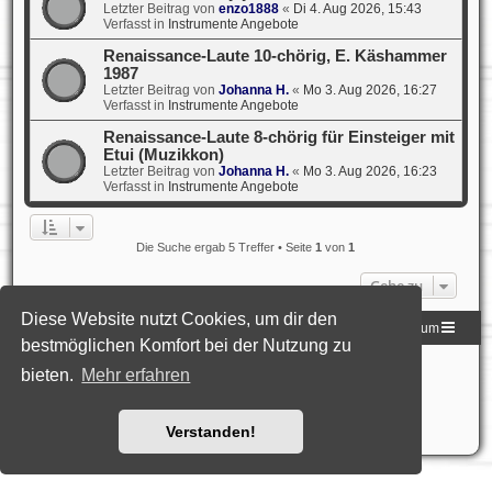
Letzter Beitrag von
enzo1888
«
Di 4. Aug 2026, 15:43
Verfasst in
Instrumente Angebote
Renaissance-Laute 10-chörig, E. Käshammer
1987
Letzter Beitrag von
Johanna H.
«
Mo 3. Aug 2026, 16:27
Verfasst in
Instrumente Angebote
Renaissance-Laute 8-chörig für Einsteiger mit
Etui (Muzikkon)
Letzter Beitrag von
Johanna H.
«
Mo 3. Aug 2026, 16:23
Verfasst in
Instrumente Angebote
Die Suche ergab 5 Treffer • Seite
1
von
1
Gehe zu
Diese Website nutzt Cookies, um dir den
Homepage der DLG
Foren-Übersicht
Impressum
bestmöglichen Komfort bei der Nutzung zu
Powered by
phpBB
® Forum Software © phpBB Limited
bieten.
Mehr erfahren
Deutsche Übersetzung durch
phpBB.de
Style: Black-Silver-Split by Joyce&Luna
phpBB-Style-Design
Datenschutz
|
Nutzungsbedingungen
Verstanden!