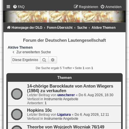
FAQ
Registrieren
Anmelden
Homepage der DLG
Foren-Übersicht
Suche
Aktive Themen
Forum der Deutschen Lautengesellschaft
Aktive Themen
Zur erweiterten Suche
Suche
Erweiterte Suche
Die Suche ergab 5 Treffer • Seite
1
von
1
Themen
14-chörige Barocklaute von Anton Wiegers
(1984) zu verkaufen
Letzter Beitrag von
uwscherer
«
Do 6. Aug 2026, 16:30
Verfasst in
Instrumente Angebote
Antworten:
1
Hopkins 10c
Letzter Beitrag von
Ligatura
«
Do 6. Aug 2026, 12:11
Verfasst in
Instrumente Angebote
Theorbe von Wojcjech Wozniak 76/149