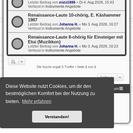
Letzter Beitrag von
enzo1888
«
Di 4. Aug 2026, 15:43
Verfasst in
Instrumente Angebote
Renaissance-Laute 10-chörig, E. Käshammer
1987
Letzter Beitrag von
Johanna H.
«
Mo 3. Aug 2026, 16:27
Verfasst in
Instrumente Angebote
Renaissance-Laute 8-chörig für Einsteiger mit
Etui (Muzikkon)
Letzter Beitrag von
Johanna H.
«
Mo 3. Aug 2026, 16:23
Verfasst in
Instrumente Angebote
Die Suche ergab 5 Treffer • Seite
1
von
1
Gehe zu
Diese Website nutzt Cookies, um dir den
Homepage der DLG
Foren-Übersicht
Impressum
bestmöglichen Komfort bei der Nutzung zu
Powered by
phpBB
® Forum Software © phpBB Limited
bieten.
Mehr erfahren
Deutsche Übersetzung durch
phpBB.de
Style: Black-Silver-Split by Joyce&Luna
phpBB-Style-Design
Datenschutz
|
Nutzungsbedingungen
Verstanden!