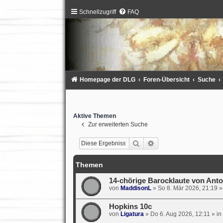
Schnellzugriff
FAQ
Homepage der DLG
Foren-Übersicht
Suche
Aktive Themen
Zur erweiterten Suche
Suche
Erweiterte Suche
Themen
14-chörige Barocklaute von Anto
von
MaddisonL
»
So 8. Mär 2026, 21:19
»
Hopkins 10c
von
Ligatura
»
Do 6. Aug 2026, 12:11
» in