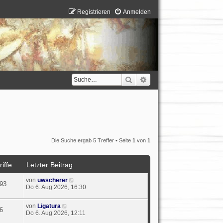
Registrieren
Anmelden
Suche
Erweiterte Suche
Die Suche ergab 5 Treffer • Seite
1
von
1
iffe
Letzter Beitrag
von
uwscherer
93
Do 6. Aug 2026, 16:30
von
Ligatura
6
Do 6. Aug 2026, 12:11