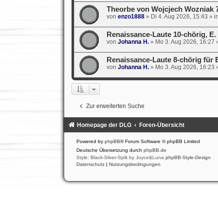
Theorbe von Wojcjech Wozniak 
von
enzo1888
»
Di 4. Aug 2026, 15:43
» i
Renaissance-Laute 10-chörig, E
von
Johanna H.
»
Mo 3. Aug 2026, 16:27
»
Renaissance-Laute 8-chörig für E
von
Johanna H.
»
Mo 3. Aug 2026, 16:23
»
Zur erweiterten Suche
Homepage der DLG
Foren-Übersicht
Powered by
phpBB
® Forum Software © phpBB Limited
Deutsche Übersetzung durch
phpBB.de
Style: Black-Silver-Split by Joyce&Luna
phpBB-Style-Design
Datenschutz
|
Nutzungsbedingungen