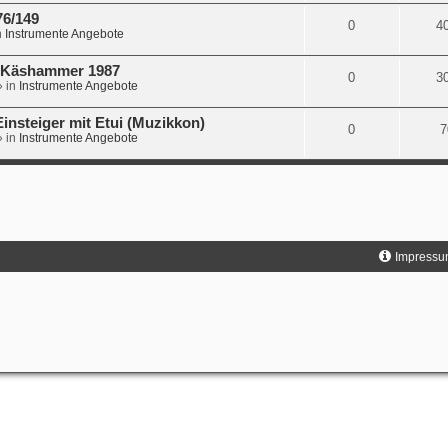
76/149
0
4
n
Instrumente Angebote
. Käshammer 1987
0
3
 in
Instrumente Angebote
insteiger mit Etui (Muzikkon)
0
7
 in
Instrumente Angebote
Impressu