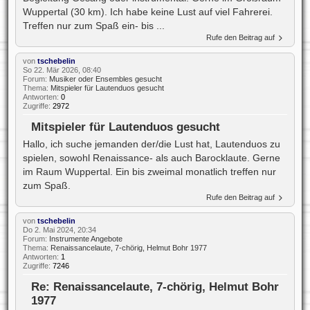
Wuppertal (30 km). Ich habe keine Lust auf viel Fahrerei.
Treffen nur zum Spaß ein- bis ...
Rufe den Beitrag auf
von
tschebelin
So 22. Mär 2026, 08:40
Forum:
Musiker oder Ensembles gesucht
Thema:
Mitspieler für Lautenduos gesucht
Antworten:
0
Zugriffe:
2972
Mitspieler für Lautenduos gesucht
Hallo, ich suche jemanden der/die Lust hat, Lautenduos zu
spielen, sowohl Renaissance- als auch Barocklaute. Gerne
im Raum Wuppertal. Ein bis zweimal monatlich treffen nur
zum Spaß.
Rufe den Beitrag auf
von
tschebelin
Do 2. Mai 2024, 20:34
Forum:
Instrumente Angebote
Thema:
Renaissancelaute, 7-chörig, Helmut Bohr 1977
Antworten:
1
Zugriffe:
7246
Re: Renaissancelaute, 7-chörig, Helmut Bohr
1977