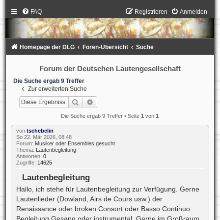
FAQ
Registrieren
Anmelden
Homepage der DLG
Foren-Übersicht
Suche
Forum der Deutschen Lautengesellschaft
Die Suche ergab 9 Treffer
Zur erweiterten Suche
Suche
Erweiterte Suche
Die Suche ergab 9 Treffer • Seite
1
von
1
von
tschebelin
So 22. Mär 2026, 08:48
Forum:
Musiker oder Ensembles gesucht
Thema:
Lautenbegleitung
Antworten:
0
Zugriffe:
14625
Lautenbegleitung
Hallo, ich stehe für Lautenbegleitung zur Verfügung. Gerne
Lautenlieder (Dowland, Airs de Cours usw.) der
Renaissance oder broken Consort oder Basso Continuo
Begleitung Gesang oder instrumental. Gerne im Großraum