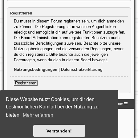
Registrieren
Du musst in diesem Forum registriert sein, um dich anmelden
zu können. Die Registrierung ist in wenigen Augenblicken
erledigt und ermöglicht dir, auf weitere Funktionen zuzugreifen.
Die Board-Administration kann registrierten Benutzern auch
zusätzliche Berechtigungen zuweisen. Beachte bitte unsere
Nutzungsbedingungen und die verwandten Regelungen, bevor
du dich registrierst. Bitte beachte auch die jeweiligen
Forenregeln, wenn du dich in diesem Board bewegst.
Nutzungsbedingungen
|
Datenschutzerklärung
Registrieren
Diese Website nutzt Cookies, um dir den
Homepage der DLG
Foren-Übersicht
Impressum
bestmöglichen Komfort bei der Nutzung zu
bieten.
Mehr erfahren
Powered by
phpBB
® Forum Software © phpBB Limited
Deutsche Übersetzung durch
phpBB.de
Style: Black-Silver-Split by Joyce&Luna
phpBB-Style-Design
Datenschutz
|
Nutzungsbedingungen
Verstanden!