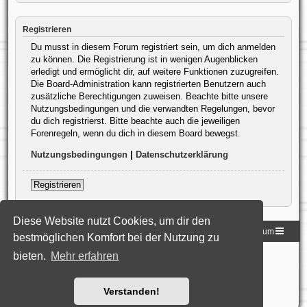
Registrieren
Du musst in diesem Forum registriert sein, um dich anmelden
zu können. Die Registrierung ist in wenigen Augenblicken
erledigt und ermöglicht dir, auf weitere Funktionen zuzugreifen.
Die Board-Administration kann registrierten Benutzern auch
zusätzliche Berechtigungen zuweisen. Beachte bitte unsere
Nutzungsbedingungen und die verwandten Regelungen, bevor
du dich registrierst. Bitte beachte auch die jeweiligen
Forenregeln, wenn du dich in diesem Board bewegst.
Nutzungsbedingungen
|
Datenschutzerklärung
Registrieren
Diese Website nutzt Cookies, um dir den
Homepage der DLG
Foren-Übersicht
Impressum
bestmöglichen Komfort bei der Nutzung zu
bieten.
Mehr erfahren
Powered by
phpBB
® Forum Software © phpBB Limited
Deutsche Übersetzung durch
phpBB.de
Style: Black-Silver-Split by Joyce&Luna
phpBB-Style-Design
Datenschutz
|
Nutzungsbedingungen
Verstanden!