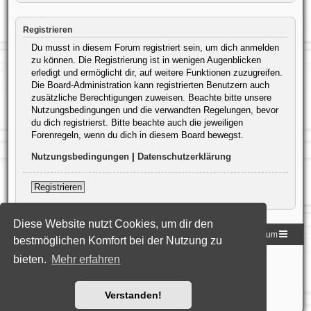
Registrieren
Du musst in diesem Forum registriert sein, um dich anmelden
zu können. Die Registrierung ist in wenigen Augenblicken
erledigt und ermöglicht dir, auf weitere Funktionen zuzugreifen.
Die Board-Administration kann registrierten Benutzern auch
zusätzliche Berechtigungen zuweisen. Beachte bitte unsere
Nutzungsbedingungen und die verwandten Regelungen, bevor
du dich registrierst. Bitte beachte auch die jeweiligen
Forenregeln, wenn du dich in diesem Board bewegst.
Nutzungsbedingungen
|
Datenschutzerklärung
Registrieren
Diese Website nutzt Cookies, um dir den
Homepage der DLG
Foren-Übersicht
Impressum
bestmöglichen Komfort bei der Nutzung zu
bieten.
Mehr erfahren
Powered by
phpBB
® Forum Software © phpBB Limited
Deutsche Übersetzung durch
phpBB.de
Style: Black-Silver-Split by Joyce&Luna
phpBB-Style-Design
Datenschutz
|
Nutzungsbedingungen
Verstanden!