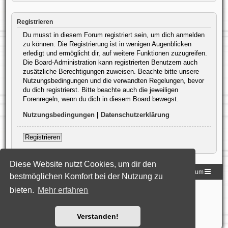
Registrieren
Du musst in diesem Forum registriert sein, um dich anmelden
zu können. Die Registrierung ist in wenigen Augenblicken
erledigt und ermöglicht dir, auf weitere Funktionen zuzugreifen.
Die Board-Administration kann registrierten Benutzern auch
zusätzliche Berechtigungen zuweisen. Beachte bitte unsere
Nutzungsbedingungen und die verwandten Regelungen, bevor
du dich registrierst. Bitte beachte auch die jeweiligen
Forenregeln, wenn du dich in diesem Board bewegst.
Nutzungsbedingungen
|
Datenschutzerklärung
Registrieren
Diese Website nutzt Cookies, um dir den
Homepage der DLG
Foren-Übersicht
Impressum
bestmöglichen Komfort bei der Nutzung zu
bieten.
Mehr erfahren
Powered by
phpBB
® Forum Software © phpBB Limited
Deutsche Übersetzung durch
phpBB.de
Style: Black-Silver-Split by Joyce&Luna
phpBB-Style-Design
Datenschutz
|
Nutzungsbedingungen
Verstanden!