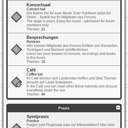
Konzertsaal
Concert hall
Die Bühne frei für eure Musik. Euer Publikum spitzt die
Ohren. - Eintritt nur für Mitglieder des Forums
The stage is yours. Enjoy the music - admission for forum
members only
Themen:
21
Besprechungen
Reviews
Hier können Mitglieder des Forums Kritiken von Konzerten,
Tonträgern und Büchern veröffentlichen.
Users can post reviews of concerts, recordings and books
in this forum.
Themen:
10
Café
Coffee bar
Im Café können sich Lautenisten treffen und über Themen
jenseits der Laute diskutieren.
In the Café you can meet other fellow lutenists and discuss
everything under the sun.
Themen:
40
Praxis
Spielpraxis
Practice
Fragen zum Fingersatz oder zur Interpretation? Hier sind