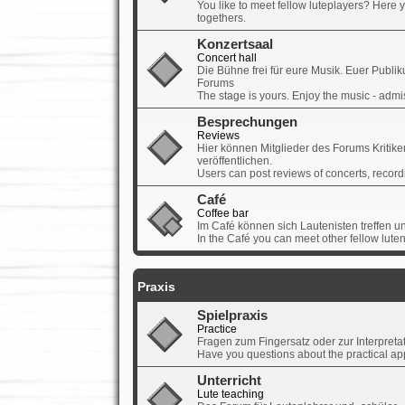
You like to meet fellow luteplayers? Here yo
togethers.
Konzertsaal
Concert hall
Die Bühne frei für eure Musik. Euer Publikum
Forums
The stage is yours. Enjoy the music - adm
Besprechungen
Reviews
Hier können Mitglieder des Forums Kritik
veröffentlichen.
Users can post reviews of concerts, record
Café
Coffee bar
Im Café können sich Lautenisten treffen u
In the Café you can meet other fellow lute
Praxis
Spielpraxis
Practice
Fragen zum Fingersatz oder zur Interpretati
Have you questions about the practical app
Unterricht
Lute teaching