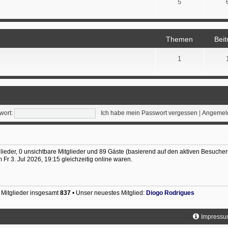
5
Themen
Beit
1
wort:
Ich habe mein Passwort vergessen
|
Angemeld
glieder, 0 unsichtbare Mitglieder und 89 Gäste (basierend auf den aktiven Besucher
Fr 3. Jul 2026, 19:15 gleichzeitig online waren.
 Mitglieder insgesamt
837
• Unser neuestes Mitglied:
Diogo Rodrigues
Impressu