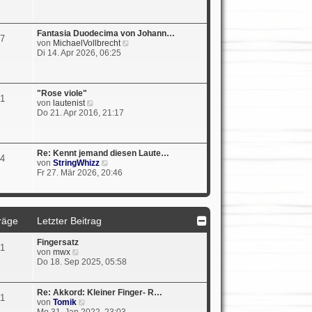
e
e
i
s
t
t
r
e
Fantasia Duodecima von Johann…
7
a
r
N
von
MichaelVollbrecht
g
B
e
Di 14. Apr 2026, 06:25
e
u
i
e
t
s
r
t
"Rose viole"
1
a
e
N
von
lautenist
g
r
e
Do 21. Apr 2016, 21:17
B
u
e
e
i
s
t
t
Re: Kennt jemand diesen Laute…
4
r
e
N
von
StringWhizz
a
r
e
Fr 27. Mär 2026, 20:46
g
B
u
e
e
i
s
t
t
r
räge
Letzter Beitrag
e
a
r
g
B
Fingersatz
1
e
N
von
mwx
i
e
Do 18. Sep 2025, 05:58
t
u
r
e
a
s
Re: Akkord: Kleiner Finger- R…
1
g
t
N
von
Tomik
e
e
Mo 31. Jan 2022, 23:03