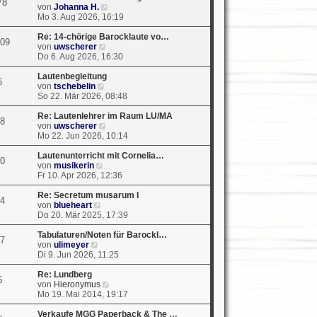
78
e
N
von
Johanna H.
i
e
Mo 3. Aug 2026, 16:19
t
u
r
e
Re: 14-chörige Barocklaute vo…
09
a
N
s
von
uwscherer
g
e
t
Do 6. Aug 2026, 16:30
u
e
e
r
Lautenbegleitung
6
N
s
B
von
tschebelin
e
t
e
So 22. Mär 2026, 08:48
u
e
i
e
r
t
Re: Lautenlehrer im Raum LU/MA
8
s
B
N
r
von
uwscherer
t
e
e
a
Mo 22. Jun 2026, 10:14
e
i
u
g
r
t
e
Lautenunterricht mit Cornelia…
0
N
B
r
s
von
musikerin
e
e
a
t
Fr 10. Apr 2026, 12:36
u
i
g
e
e
t
r
Re: Secretum musarum I
4
N
s
r
B
von
blueheart
e
t
a
e
Do 20. Mär 2025, 17:39
u
e
g
i
e
r
t
Tabulaturen/Noten für Barockl…
7
N
s
B
r
von
ulimeyer
e
t
e
a
Di 9. Jun 2026, 11:25
u
e
i
g
e
r
t
Re: Lundberg
5
s
B
r
N
von
Hieronymus
t
e
a
e
Mo 19. Mai 2014, 19:17
e
i
g
u
r
t
e
Verkaufe MGG Paperback & The …