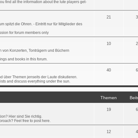
u find all the information about the lute players get-
21
3
 spitzt die Ohren. - Eintritt nur für Mitglieder des
ission for forum members only
10
2
en von Konzerten, Tonträgern und Büchern
ings and books in this forum.
40
6
nd über Themen jenseits der Laute diskutieren.
nists and discuss everything under the sun.
Themen
Beit
19
6
on? Hier sind Sie richtig.
roach? Feel free to post here.
12
4