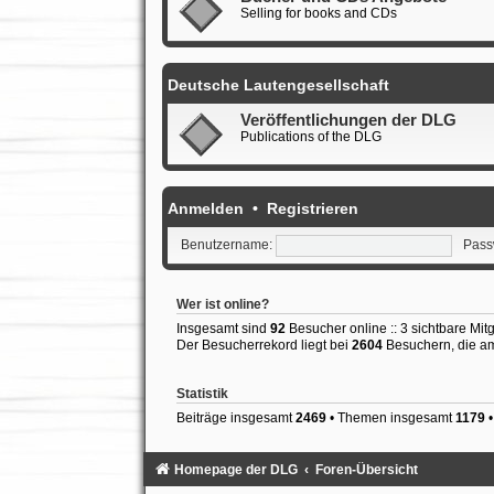
Selling for books and CDs
Deutsche Lautengesellschaft
Veröffentlichungen der DLG
Publications of the DLG
Anmelden
•
Registrieren
Benutzername:
Pass
Wer ist online?
Insgesamt sind
92
Besucher online :: 3 sichtbare Mit
Der Besucherrekord liegt bei
2604
Besuchern, die am 
Statistik
Beiträge insgesamt
2469
• Themen insgesamt
1179
•
Homepage der DLG
Foren-Übersicht