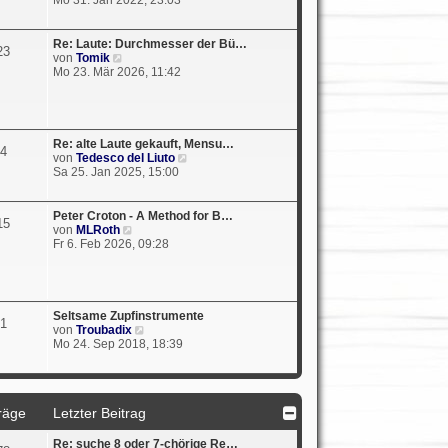
r
u
B
e
e
s
Re: Laute: Durchmesser der Bü…
23
i
t
N
von
Tomik
t
e
e
Mo 23. Mär 2026, 11:42
r
r
u
a
B
e
g
e
s
i
t
t
e
Re: alte Laute gekauft, Mensu…
4
r
r
N
von
Tedesco del Liuto
a
B
e
Sa 25. Jan 2025, 15:00
g
e
u
i
e
t
s
Peter Croton - A Method for B…
15
r
t
N
von
MLRoth
a
e
e
Fr 6. Feb 2026, 09:28
g
r
u
B
e
e
s
i
t
t
e
Seltsame Zupfinstrumente
1
r
r
N
von
Troubadix
a
B
e
Mo 24. Sep 2018, 18:39
g
e
u
i
e
t
s
r
t
a
räge
Letzter Beitrag
e
g
r
B
Re: suche 8 oder 7-chörige Re…