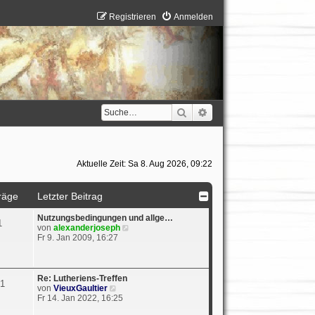
Registrieren
Anmelden
Suche
Erweiterte Suche
Aktuelle Zeit: Sa 8. Aug 2026, 09:22
räge
Letzter Beitrag
Nutzungsbedingungen und allge…
1
N
von
alexanderjoseph
e
Fr 9. Jan 2009, 16:27
u
e
s
t
Re: Lutheriens-Treffen
1
e
N
von
VieuxGaultier
r
e
Fr 14. Jan 2022, 16:25
B
u