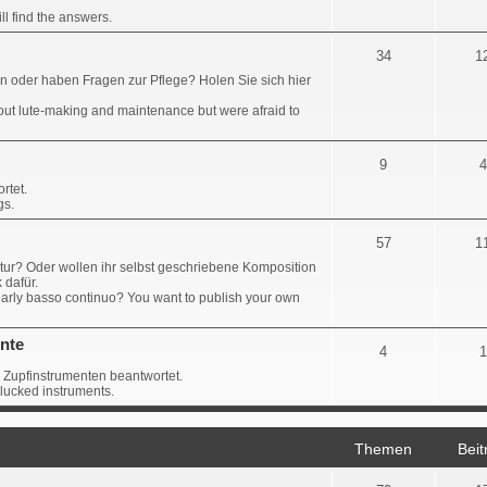
l find the answers.
34
1
en oder haben Fragen zur Pflege? Holen Sie sich hier
ut lute-making and maintenance but were afraid to
9
4
rtet.
gs.
57
1
tur? Oder wollen ihr selbst geschriebene Komposition
 dafür.
early basso continuo? You want to publish your own
nte
4
1
 Zupfinstrumenten beantwortet.
lucked instruments.
Themen
Beit