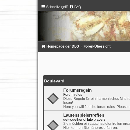
Schnellzugriff
FAQ
Homepage der DLG
Foren-Übersicht
Boulevard
Forumsregeln
Forum rules
Diese Regeln für ein harmonisches Mitein
lesen!
Here you will find the forum rules. Please 
Lautenspielertreffen
get-together of lute players
Sie möchten ein Lautenspieler treffen or
Hier können Sie näheres erfahren.