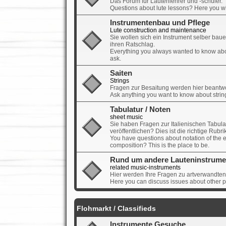
Das Forum für Lautenlehrer und -schüler.
Questions about lute lessons? Here you wil
Instrumentenbau und Pflege
Lute construction and maintenance
Sie wollen sich ein Instrument selber bau
ihren Ratschlag.
Everything you always wanted to know abo
ask.
Saiten
Strings
Fragen zur Besaitung werden hier beantwo
Ask anything you want to know about strin
Tabulatur / Noten
sheet music
Sie haben Fragen zur Italienischen Tabula
veröffentlichen? Dies ist die richtige Rubrik
You have questions about notation of the 
composition? This is the place to be.
Rund um andere Lauteninstrume
related music-instruments
Hier werden Ihre Fragen zu artverwandten
Here you can discuss issues about other p
Flohmarkt / Classifieds
Instrumente Gesuche