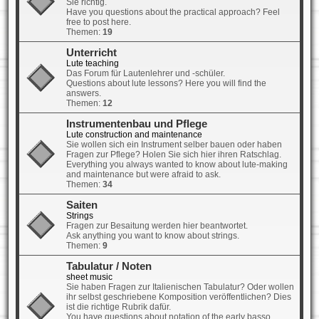
Sie richtig.
Have you questions about the practical approach? Feel
free to post here.
Themen:
19
Unterricht
Lute teaching
Das Forum für Lautenlehrer und -schüler.
Questions about lute lessons? Here you will find the
answers.
Themen:
12
Instrumentenbau und Pflege
Lute construction and maintenance
Sie wollen sich ein Instrument selber bauen oder haben
Fragen zur Pflege? Holen Sie sich hier ihren Ratschlag.
Everything you always wanted to know about lute-making
and maintenance but were afraid to ask.
Themen:
34
Saiten
Strings
Fragen zur Besaitung werden hier beantwortet.
Ask anything you want to know about strings.
Themen:
9
Tabulatur / Noten
sheet music
Sie haben Fragen zur Italienischen Tabulatur? Oder wollen
ihr selbst geschriebene Komposition veröffentlichen? Dies
ist die richtige Rubrik dafür.
You have questions about notation of the early basso