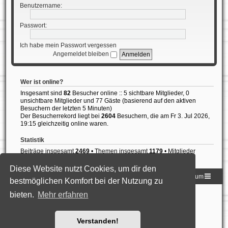
Benutzername:
Passwort:
Ich habe mein Passwort vergessen
Angemeldet bleiben
Wer ist online?
Insgesamt sind
82
Besucher online :: 5 sichtbare Mitglieder, 0
unsichtbare Mitglieder und 77 Gäste (basierend auf den aktiven
Besuchern der letzten 5 Minuten)
Der Besucherrekord liegt bei
2604
Besuchern, die am Fr 3. Jul 2026,
19:15 gleichzeitig online waren.
Statistik
Beiträge insgesamt
2469
• Themen insgesamt
1179
• Mitglieder
insgesamt
837
• Unser neuestes Mitglied:
Diogo Rodrigues
Diese Website nutzt Cookies, um dir den
Homepage der DLG
Foren-Übersicht
Impressum
bestmöglichen Komfort bei der Nutzung zu
bieten.
Mehr erfahren
Powered by
phpBB
® Forum Software © phpBB Limited
Deutsche Übersetzung durch
phpBB.de
Style: Black-Silver-Split by Joyce&Luna
phpBB-Style-Design
Datenschutz
|
Nutzungsbedingungen
Verstanden!