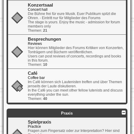
Konzertsaal
Concert hall
Die Bühne frei für eure Musik. Euer Publikum spitzt die
Ohren. - Eintritt nur für Mitglieder des Forums
The stage is yours. Enjoy the music - admission for forum
members only
Themen:
21
Besprechungen
Reviews
Hier können Mitglieder des Forums Kritiken von Konzerten,
Tonträgern und Büchern veröffentlichen.
Users can post reviews of concerts, recordings and books
in this forum.
Themen:
10
Café
Coffee bar
Im Café können sich Lautenisten treffen und über Themen
jenseits der Laute diskutieren.
In the Café you can meet other fellow lutenists and discuss
everything under the sun.
Themen:
40
Praxis
Spielpraxis
Practice
Fragen zum Fingersatz oder zur Interpretation? Hier sind