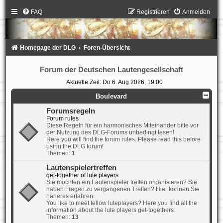
FAQ
Registrieren
Anmelden
Homepage der DLG
Foren-Übersicht
Forum der Deutschen Lautengesellschaft
Aktuelle Zeit: Do 6. Aug 2026, 19:00
Boulevard
Forumsregeln
Forum rules
Diese Regeln für ein harmonisches Miteinander bitte vor
der Nutzung des DLG-Forums unbedingt lesen!
Here you will find the forum rules. Please read this before
using the DLG forum!
Themen:
1
Lautenspielertreffen
get-together of lute players
Sie möchten ein Lautenspieler treffen organisieren? Sie
haben Fragen zu vergangenen Treffen? Hier können Sie
näheres erfahren.
You like to meet fellow luteplayers? Here you find all the
information about the lute players get-togethers.
Themen:
13