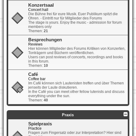
Konzertsaal
Concert hall
Die Bühne frei für eure Musik. Euer Publikum spitzt die
Ohren. - Eintritt nur für Mitglieder des Forums
The stage is yours. Enjoy the music - admission for forum
members only
Themen:
21
Besprechungen
Reviews
Hier können Mitglieder des Forums Kritiken von Konzerten,
Tonträgern und Büchern veröffentlichen.
Users can post reviews of concerts, recordings and books
in this forum.
Themen:
10
Café
Coffee bar
Im Café können sich Lautenisten treffen und über Themen
jenseits der Laute diskutieren.
In the Café you can meet other fellow lutenists and discuss
everything under the sun.
Themen:
40
Praxis
Spielpraxis
Practice
Fragen zum Fingersatz oder zur Interpretation? Hier sind