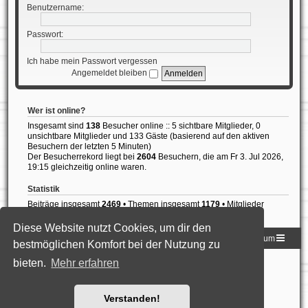
Benutzername:
Passwort:
Ich habe mein Passwort vergessen
Angemeldet bleiben
Wer ist online?
Insgesamt sind
138
Besucher online :: 5 sichtbare Mitglieder, 0
unsichtbare Mitglieder und 133 Gäste (basierend auf den aktiven
Besuchern der letzten 5 Minuten)
Der Besucherrekord liegt bei
2604
Besuchern, die am Fr 3. Jul 2026,
19:15 gleichzeitig online waren.
Statistik
Beiträge insgesamt
2469
• Themen insgesamt
1179
• Mitglieder
insgesamt
837
• Unser neuestes Mitglied:
Diogo Rodrigues
Diese Website nutzt Cookies, um dir den
Homepage der DLG
Foren-Übersicht
Impressum
bestmöglichen Komfort bei der Nutzung zu
bieten.
Mehr erfahren
Powered by
phpBB
® Forum Software © phpBB Limited
Deutsche Übersetzung durch
phpBB.de
Style: Black-Silver-Split by Joyce&Luna
phpBB-Style-Design
Datenschutz
|
Nutzungsbedingungen
Verstanden!