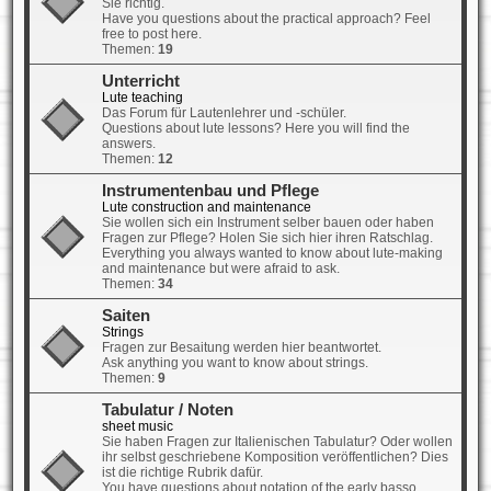
Sie richtig.
Have you questions about the practical approach? Feel
free to post here.
Themen:
19
Unterricht
Lute teaching
Das Forum für Lautenlehrer und -schüler.
Questions about lute lessons? Here you will find the
answers.
Themen:
12
Instrumentenbau und Pflege
Lute construction and maintenance
Sie wollen sich ein Instrument selber bauen oder haben
Fragen zur Pflege? Holen Sie sich hier ihren Ratschlag.
Everything you always wanted to know about lute-making
and maintenance but were afraid to ask.
Themen:
34
Saiten
Strings
Fragen zur Besaitung werden hier beantwortet.
Ask anything you want to know about strings.
Themen:
9
Tabulatur / Noten
sheet music
Sie haben Fragen zur Italienischen Tabulatur? Oder wollen
ihr selbst geschriebene Komposition veröffentlichen? Dies
ist die richtige Rubrik dafür.
You have questions about notation of the early basso