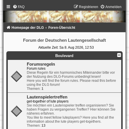
FAQ
Registrieren
Anmelden
Homepage der DLG
Foren-Übersicht
Forum der Deutschen Lautengesellschaft
Aktuelle Zeit: Sa 8. Aug 2026, 12:53
Boulevard
Forumsregeln
Forum rules
Diese Regeln für ein harmonisches Miteinander bitte vor
der Nutzung des DLG-Forums unbedingt lesen!
Here you will find the forum rules. Please read this before
using the DLG forum!
Themen:
1
Lautenspielertreffen
get-together of lute players
Sie möchten ein Lautenspieler treffen organisieren? Sie
haben Fragen zu vergangenen Treffen? Hier können Sie
näheres erfahren.
You like to meet fellow luteplayers? Here you find all the
information about the lute players get-togethers.
Themen:
13