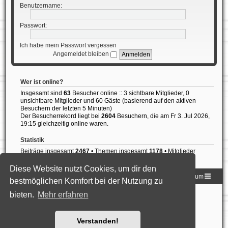
Benutzername:
Passwort:
Ich habe mein Passwort vergessen
Angemeldet bleiben
Wer ist online?
Insgesamt sind
63
Besucher online :: 3 sichtbare Mitglieder, 0
unsichtbare Mitglieder und 60 Gäste (basierend auf den aktiven
Besuchern der letzten 5 Minuten)
Der Besucherrekord liegt bei
2604
Besuchern, die am Fr 3. Jul 2026,
19:15 gleichzeitig online waren.
Statistik
Beiträge insgesamt
2467
• Themen insgesamt
1178
• Mitglieder
insgesamt
837
• Unser neuestes Mitglied:
Diogo Rodrigues
Diese Website nutzt Cookies, um dir den
Homepage der DLG
Foren-Übersicht
Impressum
bestmöglichen Komfort bei der Nutzung zu
bieten.
Mehr erfahren
Powered by
phpBB
® Forum Software © phpBB Limited
Deutsche Übersetzung durch
phpBB.de
Style: Black-Silver-Split by Joyce&Luna
phpBB-Style-Design
Datenschutz
|
Nutzungsbedingungen
Verstanden!