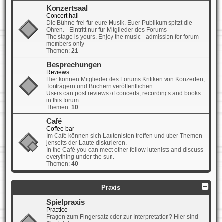
Konzertsaal
Concert hall
Die Bühne frei für eure Musik. Euer Publikum spitzt die
Ohren. - Eintritt nur für Mitglieder des Forums
The stage is yours. Enjoy the music - admission for forum
members only
Themen:
21
Besprechungen
Reviews
Hier können Mitglieder des Forums Kritiken von Konzerten,
Tonträgern und Büchern veröffentlichen.
Users can post reviews of concerts, recordings and books
in this forum.
Themen:
10
Café
Coffee bar
Im Café können sich Lautenisten treffen und über Themen
jenseits der Laute diskutieren.
In the Café you can meet other fellow lutenists and discuss
everything under the sun.
Themen:
40
Praxis
Spielpraxis
Practice
Fragen zum Fingersatz oder zur Interpretation? Hier sind