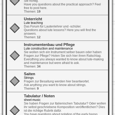
Sie richtig.
Have you questions about the practical approach? Feel
free to post here.
Themen:
19
Unterricht
Lute teaching
Das Forum für Lautenlehrer und -schüler.
Questions about lute lessons? Here you will find the
answers.
Themen:
12
Instrumentenbau und Pflege
Lute construction and maintenance
Sie wollen sich ein Instrument selber bauen oder haben
Fragen zur Pflege? Holen Sie sich hier ihren Ratschlag.
Everything you always wanted to know about lute-making
and maintenance but were afraid to ask.
Themen:
34
Saiten
Strings
Fragen zur Besaitung werden hier beantwortet.
Ask anything you want to know about strings.
Themen:
9
Tabulatur / Noten
sheet music
Sie haben Fragen zur Italienischen Tabulatur? Oder wollen
ihr selbst geschriebene Komposition veröffentlichen? Dies
ist die richtige Rubrik dafür.
You have questions about notation of the early basso