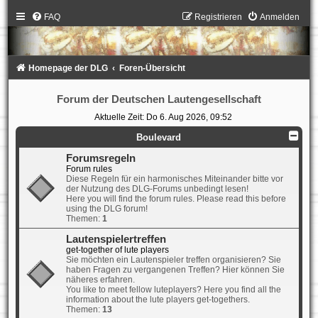
FAQ
Registrieren
Anmelden
Homepage der DLG
Foren-Übersicht
Forum der Deutschen Lautengesellschaft
Aktuelle Zeit: Do 6. Aug 2026, 09:52
Boulevard
Forumsregeln
Forum rules
Diese Regeln für ein harmonisches Miteinander bitte vor
der Nutzung des DLG-Forums unbedingt lesen!
Here you will find the forum rules. Please read this before
using the DLG forum!
Themen:
1
Lautenspielertreffen
get-together of lute players
Sie möchten ein Lautenspieler treffen organisieren? Sie
haben Fragen zu vergangenen Treffen? Hier können Sie
näheres erfahren.
You like to meet fellow luteplayers? Here you find all the
information about the lute players get-togethers.
Themen:
13