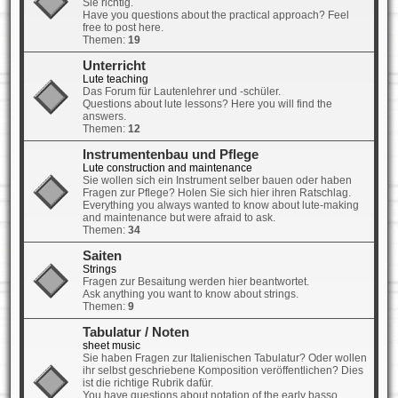
Sie richtig.
Have you questions about the practical approach? Feel
free to post here.
Themen:
19
Unterricht
Lute teaching
Das Forum für Lautenlehrer und -schüler.
Questions about lute lessons? Here you will find the
answers.
Themen:
12
Instrumentenbau und Pflege
Lute construction and maintenance
Sie wollen sich ein Instrument selber bauen oder haben
Fragen zur Pflege? Holen Sie sich hier ihren Ratschlag.
Everything you always wanted to know about lute-making
and maintenance but were afraid to ask.
Themen:
34
Saiten
Strings
Fragen zur Besaitung werden hier beantwortet.
Ask anything you want to know about strings.
Themen:
9
Tabulatur / Noten
sheet music
Sie haben Fragen zur Italienischen Tabulatur? Oder wollen
ihr selbst geschriebene Komposition veröffentlichen? Dies
ist die richtige Rubrik dafür.
You have questions about notation of the early basso