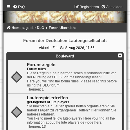
FAQ
Registrieren
Anmelden
Homepage der DLG
Foren-Übersicht
Forum der Deutschen Lautengesellschaft
Aktuelle Zeit: Sa 8. Aug 2026, 11:56
Boulevard
Forumsregeln
Forum rules
Diese Regeln für ein harmonisches Miteinander bitte vor
der Nutzung des DLG-Forums unbedingt lesen!
Here you will find the forum rules. Please read this before
using the DLG forum!
Themen:
1
Lautenspielertreffen
get-together of lute players
Sie möchten ein Lautenspieler treffen organisieren? Sie
haben Fragen zu vergangenen Treffen? Hier können Sie
näheres erfahren.
You like to meet fellow luteplayers? Here you find all the
information about the lute players get-togethers.
Themen:
13