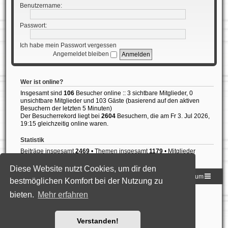
Benutzername:
Passwort:
Ich habe mein Passwort vergessen
Angemeldet bleiben
Wer ist online?
Insgesamt sind
106
Besucher online :: 3 sichtbare Mitglieder, 0
unsichtbare Mitglieder und 103 Gäste (basierend auf den aktiven
Besuchern der letzten 5 Minuten)
Der Besucherrekord liegt bei
2604
Besuchern, die am Fr 3. Jul 2026,
19:15 gleichzeitig online waren.
Statistik
Beiträge insgesamt
2469
• Themen insgesamt
1179
• Mitglieder
insgesamt
837
• Unser neuestes Mitglied:
Diogo Rodrigues
Diese Website nutzt Cookies, um dir den
Homepage der DLG
Foren-Übersicht
Impressum
bestmöglichen Komfort bei der Nutzung zu
bieten.
Mehr erfahren
Powered by
phpBB
® Forum Software © phpBB Limited
Deutsche Übersetzung durch
phpBB.de
Style: Black-Silver-Split by Joyce&Luna
phpBB-Style-Design
Datenschutz
|
Nutzungsbedingungen
Verstanden!