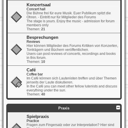
Konzertsaal
Concert hall
Die Bühne frei für eure Musik. Euer Publikum spitzt die
Ohren. - Eintritt nur für Mitglieder des Forums
The stage is yours. Enjoy the music - admission for forum
members only
Themen:
21
Besprechungen
Reviews
Hier können Mitglieder des Forums Kritiken von Konzerten,
Tonträgern und Büchern veröffentlichen.
Users can post reviews of concerts, recordings and books
in this forum.
Themen:
10
Café
Coffee bar
Im Café können sich Lautenisten treffen und über Themen
jenseits der Laute diskutieren.
In the Café you can meet other fellow lutenists and discuss
everything under the sun.
Themen:
40
Praxis
Spielpraxis
Practice
Fragen zum Fingersatz oder zur Interpretation? Hier sind