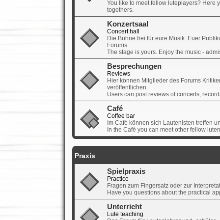
You like to meet fellow luteplayers? Here yo
togethers.
Konzertsaal
Concert hall
Die Bühne frei für eure Musik. Euer Publikum
Forums
The stage is yours. Enjoy the music - adm
Besprechungen
Reviews
Hier können Mitglieder des Forums Kritik
veröffentlichen.
Users can post reviews of concerts, record
Café
Coffee bar
Im Café können sich Lautenisten treffen u
In the Café you can meet other fellow lute
Praxis
Spielpraxis
Practice
Fragen zum Fingersatz oder zur Interpretati
Have you questions about the practical app
Unterricht
Lute teaching