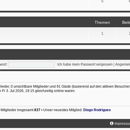
5
Themen
Beit
1
wort:
Ich habe mein Passwort vergessen
|
Angemeld
glieder, 0 unsichtbare Mitglieder und 91 Gäste (basierend auf den aktiven Besucher
Fr 3. Jul 2026, 19:15 gleichzeitig online waren.
 Mitglieder insgesamt
837
• Unser neuestes Mitglied:
Diogo Rodrigues
Impressu