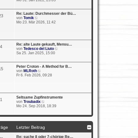
r
u
B
e
e
s
Re: Laute: Durchmesser der Bü…
23
i
t
N
von
Tomik
t
e
e
Mo 23. Mär 2026, 11:42
r
r
u
a
B
e
g
e
s
i
t
t
e
Re: alte Laute gekauft, Mensu…
4
r
r
N
von
Tedesco del Liuto
a
B
e
Sa 25. Jan 2025, 15:00
g
e
u
i
e
t
s
Peter Croton - A Method for B…
15
r
t
N
von
MLRoth
a
e
e
Fr 6. Feb 2026, 09:28
g
r
u
B
e
e
s
i
t
t
e
Seltsame Zupfinstrumente
1
r
r
N
von
Troubadix
a
B
e
Mo 24. Sep 2018, 18:39
g
e
u
i
e
t
s
r
t
a
räge
Letzter Beitrag
e
g
r
B
Re: suche 8 oder 7-chörige Re…