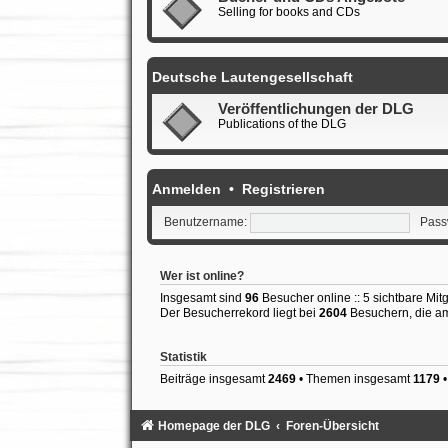
Selling for books and CDs
Deutsche Lautengesellschaft
Veröffentlichungen der DLG
Publications of the DLG
Anmelden
•
Registrieren
Benutzername:
Pass
Wer ist online?
Insgesamt sind
96
Besucher online :: 5 sichtbare Mit
Der Besucherrekord liegt bei
2604
Besuchern, die am 
Statistik
Beiträge insgesamt
2469
• Themen insgesamt
1179
•
Homepage der DLG
Foren-Übersicht