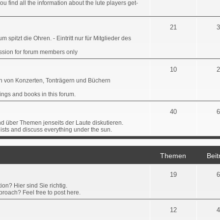
u find all the information about the lute players get-
21
3
 spitzt die Ohren. - Eintritt nur für Mitglieder des
ission for forum members only
10
2
en von Konzerten, Tonträgern und Büchern
ings and books in this forum.
40
6
nd über Themen jenseits der Laute diskutieren.
nists and discuss everything under the sun.
Themen
Beit
19
6
on? Hier sind Sie richtig.
roach? Feel free to post here.
12
4