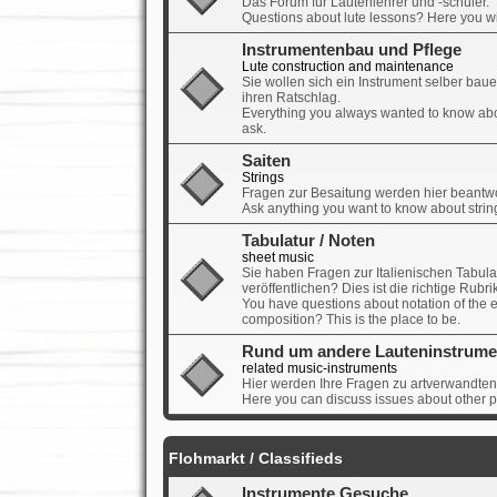
Das Forum für Lautenlehrer und -schüler.
Questions about lute lessons? Here you wil
Instrumentenbau und Pflege
Lute construction and maintenance
Sie wollen sich ein Instrument selber bau
ihren Ratschlag.
Everything you always wanted to know abo
ask.
Saiten
Strings
Fragen zur Besaitung werden hier beantwo
Ask anything you want to know about strin
Tabulatur / Noten
sheet music
Sie haben Fragen zur Italienischen Tabula
veröffentlichen? Dies ist die richtige Rubrik
You have questions about notation of the 
composition? This is the place to be.
Rund um andere Lauteninstrume
related music-instruments
Hier werden Ihre Fragen zu artverwandten
Here you can discuss issues about other p
Flohmarkt / Classifieds
Instrumente Gesuche