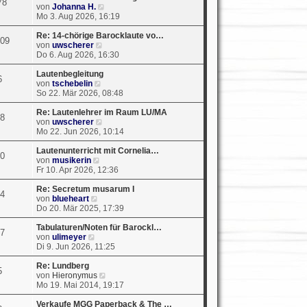
78
e
N
von
Johanna H.
i
e
Mo 3. Aug 2026, 16:19
t
u
r
e
Re: 14-chörige Barocklaute vo…
09
a
N
s
von
uwscherer
g
e
t
Do 6. Aug 2026, 16:30
u
e
e
r
Lautenbegleitung
6
N
s
B
von
tschebelin
e
t
e
So 22. Mär 2026, 08:48
u
e
i
e
r
t
Re: Lautenlehrer im Raum LU/MA
8
s
B
N
r
von
uwscherer
t
e
e
a
Mo 22. Jun 2026, 10:14
e
i
u
g
r
t
e
Lautenunterricht mit Cornelia…
0
N
B
r
s
von
musikerin
e
e
a
t
Fr 10. Apr 2026, 12:36
u
i
g
e
e
t
r
Re: Secretum musarum I
4
N
s
r
B
von
blueheart
e
t
a
e
Do 20. Mär 2025, 17:39
u
e
g
i
e
r
t
Tabulaturen/Noten für Barockl…
7
N
s
B
r
von
ulimeyer
e
t
e
a
Di 9. Jun 2026, 11:25
u
e
i
g
e
r
t
Re: Lundberg
5
s
B
r
N
von
Hieronymus
t
e
a
e
Mo 19. Mai 2014, 19:17
e
i
g
u
r
t
e
Verkaufe MGG Paperback & The …