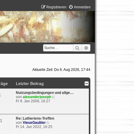
Registrieren
Anmelden
Suche
Erweiterte Suche
Aktuelle Zeit: Do 6. Aug 2026, 17:44
räge
Letzter Beitrag
Nutzungsbedingungen und allge…
1
N
von
alexanderjoseph
e
Fr 9. Jan 2009, 16:27
u
e
s
t
Re: Lutheriens-Treffen
1
e
N
von
VieuxGaultier
r
e
Fr 14. Jan 2022, 16:25
B
u