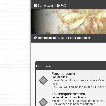
Schnellzugriff
FAQ
Homepage der DLG
Foren-Übersicht
Boulevard
Forumsregeln
Forum rules
Diese Regeln für ein harmonisches Mitein
lesen!
Here you will find the forum rules. Please 
Lautenspielertreffen
get-together of lute players
Sie möchten ein Lautenspieler treffen or
Hier können Sie näheres erfahren.