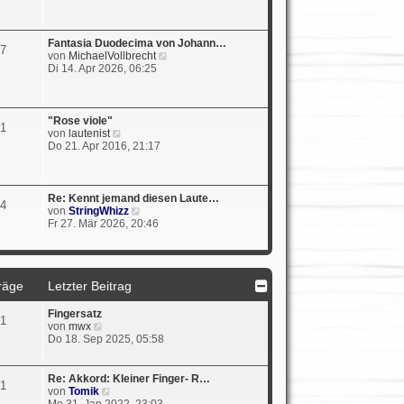
e
e
i
s
t
t
r
e
Fantasia Duodecima von Johann…
7
a
r
N
von
MichaelVollbrecht
g
B
e
Di 14. Apr 2026, 06:25
e
u
i
e
t
s
r
t
"Rose viole"
1
a
e
N
von
lautenist
g
r
e
Do 21. Apr 2016, 21:17
B
u
e
e
i
s
t
t
Re: Kennt jemand diesen Laute…
4
r
e
N
von
StringWhizz
a
r
e
Fr 27. Mär 2026, 20:46
g
B
u
e
e
i
s
t
t
r
räge
Letzter Beitrag
e
a
r
g
B
Fingersatz
1
e
N
von
mwx
i
e
Do 18. Sep 2025, 05:58
t
u
r
e
a
s
Re: Akkord: Kleiner Finger- R…
1
g
t
N
von
Tomik
e
e
Mo 31. Jan 2022, 23:03