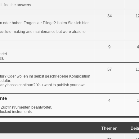
l find the answers.
34
1
en oder haben Fragen zur Pflege? Holen Sie sich hier
ut lute-making and maintenance but were afraid to
9
4
rtet.
gs.
57
1
tur? Oder wollen ihr selbst geschriebene Komposition
 dafür.
early basso continuo? You want to publish your own
nte
4
1
 Zupfinstrumenten beantwortet.
lucked instruments.
Themen
Beit