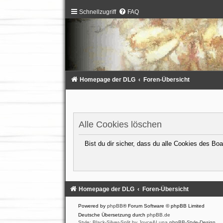
Schnellzugriff
FAQ
Homepage der DLG
Foren-Übersicht
Alle Cookies löschen
Bist du dir sicher, dass du alle Cookies des B
Homepage der DLG
Foren-Übersicht
Powered by
phpBB
® Forum Software © phpBB Limited
Deutsche Übersetzung durch
phpBB.de
Style: Black-Silver-Split by Joyce&Luna
phpBB-Style-Design