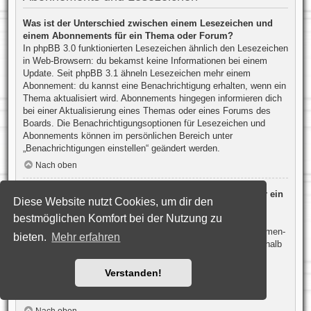
Was ist der Unterschied zwischen einem Lesezeichen und
einem Abonnements für ein Thema oder Forum?
In phpBB 3.0 funktionierten Lesezeichen ähnlich den Lesezeichen
in Web-Browsern: du bekamst keine Informationen bei einem
Update. Seit phpBB 3.1 ähneln Lesezeichen mehr einem
Abonnement: du kannst eine Benachrichtigung erhalten, wenn ein
Thema aktualisiert wird. Abonnements hingegen informieren dich
bei einer Aktualisierung eines Themas oder eines Forums des
Boards. Die Benachrichtigungsoptionen für Lesezeichen und
Abonnements können im persönlichen Bereich unter
„Benachrichtigungen einstellen“ geändert werden.
Nach oben
Wie kann ich ein Lesezeichen auf ein Thema setzen oder ein
Diese Website nutzt Cookies, um dir den
Thema abonnieren?
bestmöglichen Komfort bei der Nutzung zu
Du kannst ein Lesezeichen auf ein Thema setzen oder es
abonnieren, in dem du die entsprechende Option in den „Themen-
bieten.
Mehr erfahren
Optionen“ auswählst, die sich normalerweise ober- und unterhalb
des Diskussionsverlaufs des Themas befinden.
Wenn du bei der Antwort auf ein Thema die Option „Mich
Verstanden!
benachrichtigen, sobald eine Antwort geschrieben wurde“
aktivierst, wird das Thema ebenfalls für dich abonniert.
Nach oben