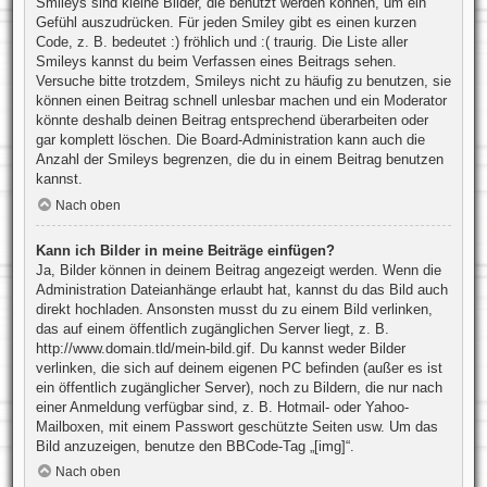
Smileys sind kleine Bilder, die benutzt werden können, um ein
Gefühl auszudrücken. Für jeden Smiley gibt es einen kurzen
Code, z. B. bedeutet :) fröhlich und :( traurig. Die Liste aller
Smileys kannst du beim Verfassen eines Beitrags sehen.
Versuche bitte trotzdem, Smileys nicht zu häufig zu benutzen, sie
können einen Beitrag schnell unlesbar machen und ein Moderator
könnte deshalb deinen Beitrag entsprechend überarbeiten oder
gar komplett löschen. Die Board-Administration kann auch die
Anzahl der Smileys begrenzen, die du in einem Beitrag benutzen
kannst.
Nach oben
Kann ich Bilder in meine Beiträge einfügen?
Ja, Bilder können in deinem Beitrag angezeigt werden. Wenn die
Administration Dateianhänge erlaubt hat, kannst du das Bild auch
direkt hochladen. Ansonsten musst du zu einem Bild verlinken,
das auf einem öffentlich zugänglichen Server liegt, z. B.
http://www.domain.tld/mein-bild.gif. Du kannst weder Bilder
verlinken, die sich auf deinem eigenen PC befinden (außer es ist
ein öffentlich zugänglicher Server), noch zu Bildern, die nur nach
einer Anmeldung verfügbar sind, z. B. Hotmail- oder Yahoo-
Mailboxen, mit einem Passwort geschützte Seiten usw. Um das
Bild anzuzeigen, benutze den BBCode-Tag „[img]“.
Nach oben