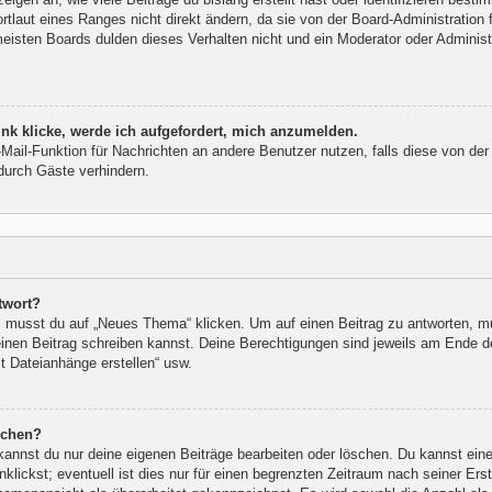
laut eines Ranges nicht direkt ändern, da sie von der Board-Administration f
isten Boards dulden dieses Verhalten nicht und ein Moderator oder Administ
nk klicke, werde ich aufgefordert, mich anzumelden.
E-Mail-Funktion für Nachrichten an andere Benutzer nutzen, falls diese von der
urch Gäste verhindern.
twort?
musst du auf „Neues Thema“ klicken. Um auf einen Beitrag zu antworten, mus
 einen Beitrag schreiben kannst. Deine Berechtigungen sind jeweils am Ende de
st Dateianhänge erstellen“ usw.
schen?
kannst du nur deine eigenen Beiträge bearbeiten oder löschen. Du kannst ein
klickst; eventuell ist dies nur für einen begrenzten Zeitraum nach seiner Er