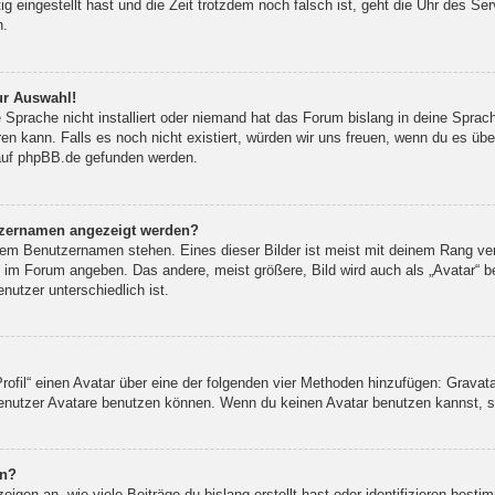
ig eingestellt hast und die Zeit trotzdem noch falsch ist, geht die Uhr des Se
n.
ur Auswahl!
 Sprache nicht installiert oder niemand hat das Forum bislang in deine Sprach
eren kann. Falls es noch nicht existiert, würden wir uns freuen, wenn du es ü
auf
phpBB.de
gefunden werden.
utzernamen angezeigt werden?
inem Benutzernamen stehen. Eines dieser Bilder ist meist mit deinem Rang ver
 im Forum angeben. Das andere, meist größere, Bild wird auch als „Avatar“ be
nutzer unterschiedlich ist.
rofil“ einen Avatar über eine der folgenden vier Methoden hinzufügen: Gravat
nutzer Avatare benutzen können. Wenn du keinen Avatar benutzen kannst, sol
rn?
gen an, wie viele Beiträge du bislang erstellt hast oder identifizieren best