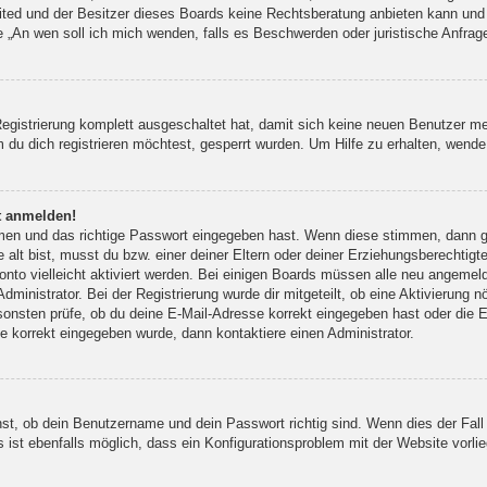
ted und der Besitzer dieses Boards keine Rechtsberatung anbieten kann und n
rage „An wen soll ich mich wenden, falls es Beschwerden oder juristische Anfr
Registrierung komplett ausgeschaltet hat, damit sich keine neuen Benutzer 
du dich registrieren möchtest, gesperrt wurden. Um Hilfe zu erhalten, wende 
ht anmelden!
amen und das richtige Passwort eingegeben hast. Wenn diese stimmen, dann 
 alt bist, musst du bzw. einer deiner Eltern oder deiner Erziehungsberechtigt
onto vielleicht aktiviert werden. Bei einigen Boards müssen alle neu angemeld
ministrator. Bei der Registrierung wurde dir mitgeteilt, ob eine Aktivierung nö
sonsten prüfe, ob du deine E-Mail-Adresse korrekt eingegeben hast oder die E
e korrekt eingegeben wurde, dann kontaktiere einen Administrator.
st, ob dein Benutzername und dein Passwort richtig sind. Wenn dies der Fall
 ist ebenfalls möglich, dass ein Konfigurationsproblem mit der Website vorli