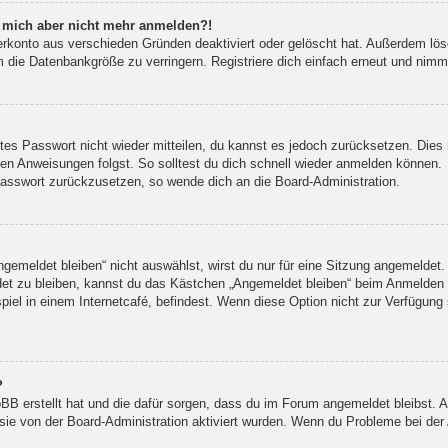
nn mich aber nicht mehr anmelden?!
erkonto aus verschieden Gründen deaktiviert oder gelöscht hat. Außerdem lös
 die Datenbankgröße zu verringern. Registriere dich einfach erneut und nimm 
ltes Passwort nicht wieder mitteilen, du kannst es jedoch zurücksetzen. Die
en Anweisungen folgst. So solltest du dich schnell wieder anmelden können.
 Passwort zurückzusetzen, so wende dich an die Board-Administration.
meldet bleiben“ nicht auswählst, wirst du nur für eine Sitzung angemeldet.
et zu bleiben, kannst du das Kästchen „Angemeldet bleiben“ beim Anmelden 
iel in einem Internetcafé, befindest. Wenn diese Option nicht zur Verfügung 
?
hpBB erstellt hat und die dafür sorgen, dass du im Forum angemeldet bleibst.
 sie von der Board-Administration aktiviert wurden. Wenn du Probleme bei de