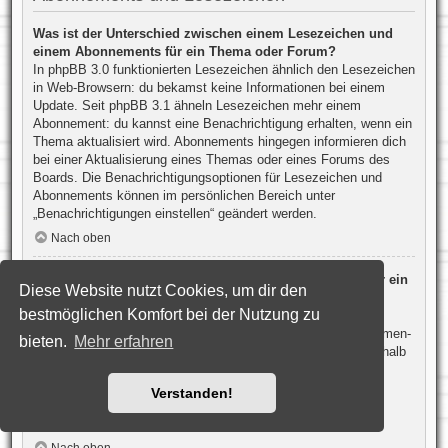
Was ist der Unterschied zwischen einem Lesezeichen und
einem Abonnements für ein Thema oder Forum?
In phpBB 3.0 funktionierten Lesezeichen ähnlich den Lesezeichen
in Web-Browsern: du bekamst keine Informationen bei einem
Update. Seit phpBB 3.1 ähneln Lesezeichen mehr einem
Abonnement: du kannst eine Benachrichtigung erhalten, wenn ein
Thema aktualisiert wird. Abonnements hingegen informieren dich
bei einer Aktualisierung eines Themas oder eines Forums des
Boards. Die Benachrichtigungsoptionen für Lesezeichen und
Abonnements können im persönlichen Bereich unter
„Benachrichtigungen einstellen“ geändert werden.
Nach oben
Wie kann ich ein Lesezeichen auf ein Thema setzen oder ein
Diese Website nutzt Cookies, um dir den
Thema abonnieren?
bestmöglichen Komfort bei der Nutzung zu
Du kannst ein Lesezeichen auf ein Thema setzen oder es
abonnieren, in dem du die entsprechende Option in den „Themen-
bieten.
Mehr erfahren
Optionen“ auswählst, die sich normalerweise ober- und unterhalb
des Diskussionsverlaufs des Themas befinden.
Wenn du bei der Antwort auf ein Thema die Option „Mich
Verstanden!
benachrichtigen, sobald eine Antwort geschrieben wurde“
aktivierst, wird das Thema ebenfalls für dich abonniert.
Nach oben