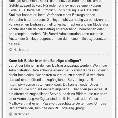
Smileys sind kleine Bilder, die benutzt werden können, um ein
Gefühl auszudrücken. Für jeden Smiley gibt es einen kurzen
Code, z. B. bedeutet :) fröhlich und :( traurig. Die Liste aller
Smileys kannst du beim Verfassen eines Beitrags sehen.
Versuche bitte trotzdem, Smileys nicht zu häufig zu benutzen, sie
können einen Beitrag schnell unlesbar machen und ein Moderator
könnte deshalb deinen Beitrag entsprechend überarbeiten oder
gar komplett löschen. Die Board-Administration kann auch die
Anzahl der Smileys begrenzen, die du in einem Beitrag benutzen
kannst.
Nach oben
Kann ich Bilder in meine Beiträge einfügen?
Ja, Bilder können in deinem Beitrag angezeigt werden. Wenn die
Administration Dateianhänge erlaubt hat, kannst du das Bild auch
direkt hochladen. Ansonsten musst du zu einem Bild verlinken,
das auf einem öffentlich zugänglichen Server liegt, z. B.
http://www.domain.tld/mein-bild.gif. Du kannst weder Bilder
verlinken, die sich auf deinem eigenen PC befinden (außer es ist
ein öffentlich zugänglicher Server), noch zu Bildern, die nur nach
einer Anmeldung verfügbar sind, z. B. Hotmail- oder Yahoo-
Mailboxen, mit einem Passwort geschützte Seiten usw. Um das
Bild anzuzeigen, benutze den BBCode-Tag „[img]“.
Nach oben