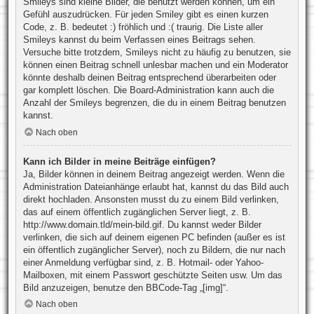
Smileys sind kleine Bilder, die benutzt werden können, um ein
Gefühl auszudrücken. Für jeden Smiley gibt es einen kurzen
Code, z. B. bedeutet :) fröhlich und :( traurig. Die Liste aller
Smileys kannst du beim Verfassen eines Beitrags sehen.
Versuche bitte trotzdem, Smileys nicht zu häufig zu benutzen, sie
können einen Beitrag schnell unlesbar machen und ein Moderator
könnte deshalb deinen Beitrag entsprechend überarbeiten oder
gar komplett löschen. Die Board-Administration kann auch die
Anzahl der Smileys begrenzen, die du in einem Beitrag benutzen
kannst.
Nach oben
Kann ich Bilder in meine Beiträge einfügen?
Ja, Bilder können in deinem Beitrag angezeigt werden. Wenn die
Administration Dateianhänge erlaubt hat, kannst du das Bild auch
direkt hochladen. Ansonsten musst du zu einem Bild verlinken,
das auf einem öffentlich zugänglichen Server liegt, z. B.
http://www.domain.tld/mein-bild.gif. Du kannst weder Bilder
verlinken, die sich auf deinem eigenen PC befinden (außer es ist
ein öffentlich zugänglicher Server), noch zu Bildern, die nur nach
einer Anmeldung verfügbar sind, z. B. Hotmail- oder Yahoo-
Mailboxen, mit einem Passwort geschützte Seiten usw. Um das
Bild anzuzeigen, benutze den BBCode-Tag „[img]“.
Nach oben