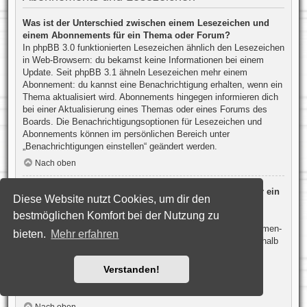
Was ist der Unterschied zwischen einem Lesezeichen und
einem Abonnements für ein Thema oder Forum?
In phpBB 3.0 funktionierten Lesezeichen ähnlich den Lesezeichen
in Web-Browsern: du bekamst keine Informationen bei einem
Update. Seit phpBB 3.1 ähneln Lesezeichen mehr einem
Abonnement: du kannst eine Benachrichtigung erhalten, wenn ein
Thema aktualisiert wird. Abonnements hingegen informieren dich
bei einer Aktualisierung eines Themas oder eines Forums des
Boards. Die Benachrichtigungsoptionen für Lesezeichen und
Abonnements können im persönlichen Bereich unter
„Benachrichtigungen einstellen“ geändert werden.
Nach oben
Wie kann ich ein Lesezeichen auf ein Thema setzen oder ein
Diese Website nutzt Cookies, um dir den
Thema abonnieren?
bestmöglichen Komfort bei der Nutzung zu
Du kannst ein Lesezeichen auf ein Thema setzen oder es
abonnieren, in dem du die entsprechende Option in den „Themen-
bieten.
Mehr erfahren
Optionen“ auswählst, die sich normalerweise ober- und unterhalb
des Diskussionsverlaufs des Themas befinden.
Wenn du bei der Antwort auf ein Thema die Option „Mich
Verstanden!
benachrichtigen, sobald eine Antwort geschrieben wurde“
aktivierst, wird das Thema ebenfalls für dich abonniert.
Nach oben